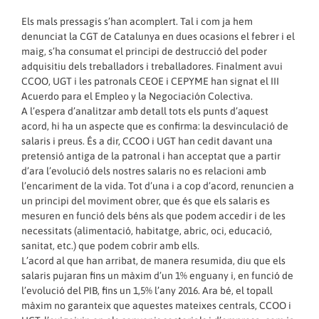
Els mals pressagis s’han acomplert. Tal i com ja hem
denunciat la CGT de Catalunya en dues ocasions
el febrer
i
el
maig
, s’ha consumat el principi de destrucció del poder
adquisitiu dels treballadors i treballadores. Finalment avui
CCOO, UGT i les patronals CEOE i CEPYME han signat el III
Acuerdo para el Empleo y la Negociación Colectiva.
A l’espera d’analitzar amb detall tots els punts d’aquest
acord, hi ha un aspecte que es confirma: la desvinculació de
salaris i preus. És a dir, CCOO i UGT han cedit davant una
pretensió antiga de la patronal i han acceptat que a partir
d’ara l’evolució dels nostres salaris no es relacioni amb
l’encariment de la vida. Tot d’una i a cop d’acord, renuncien a
un principi del moviment obrer, que és que els salaris es
mesuren en funció dels béns als que podem accedir i de les
necessitats (alimentació, habitatge, abric, oci, educació,
sanitat, etc.) que podem cobrir amb ells.
L’acord al que han arribat, de manera resumida, diu que els
salaris pujaran fins un màxim d’un 1% enguany i, en funció de
l’evolució del PIB, fins un 1,5% l’any 2016. Ara bé, el topall
màxim no garanteix que aquestes mateixes centrals, CCOO i