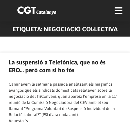
ETIQUETA: NEGOCIACIÓ COL·LECTIVA
Pàgina
Pàgina
Pàgina
Pàgina
Pàgina
Pàgina
Pàgina
Pàgina
Pàgina
Pàgina
La suspensió a Telefónica, que no és
ERO… però com si ho fós
Caminàvem la setmana passada analitzant els magnífics
avanços que els sindicats domesticats relataven sobre la
negociació del TriConveni, quan apareix l’empresa en la 11ª
reunió de la Comissió Negociadora del CEV amb el seu
flamant “Programa Voluntari de Suspensió Individual de la
Relació Laboral?” (PSI d’ara endavant).
Aquesta “s