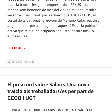
quan la banca i les grans empreses de l’IBEX 35 estan
reconeixent beneficis de més del 25% de mitjana- resulta
vergonyós i insultant que les direccions d’UGT i CCOO, al
costat de la patronal i el govern de Mariano Rajoy, pactin un
augment que, per a la majoria d’aquest 75% de la població
activa que té alguna ocupació, tot just suposarà uns 8 o 9
euros al mes.
LLEGIR MÉS »
13/05/2015 - 02:43:42
El preacord sobre Salaris: Una nova
traïció als treballadors/es per part de
CCOO i UGT
EL PREACORD SOBRE SALARIS: UNA NOVA TRAÏCIÓ ALS