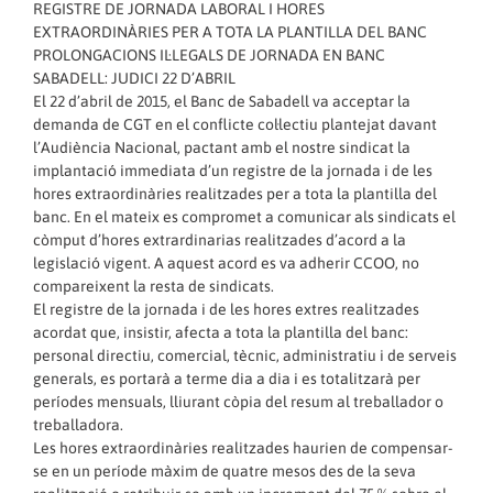
REGISTRE DE JORNADA LABORAL I HORES
EXTRAORDINÀRIES PER A TOTA LA PLANTILLA DEL BANC
PROLONGACIONS IL·LEGALS DE JORNADA EN BANC
SABADELL: JUDICI 22 D’ABRIL
El 22 d’abril de 2015, el Banc de Sabadell va acceptar la
demanda de CGT en el conflicte col·lectiu plantejat davant
l’Audiència Nacional, pactant amb el nostre sindicat la
implantació immediata d’un registre de la jornada i de les
hores extraordinàries realitzades per a tota la plantilla del
banc. En el mateix es compromet a comunicar als sindicats el
còmput d’hores extrardinarias realitzades d’acord a la
legislació vigent. A aquest acord es va adherir CCOO, no
compareixent la resta de sindicats.
El registre de la jornada i de les hores extres realitzades
acordat que, insistir, afecta a tota la plantilla del banc:
personal directiu, comercial, tècnic, administratiu i de serveis
generals, es portarà a terme dia a dia i es totalitzarà per
períodes mensuals, lliurant còpia del resum al treballador o
treballadora.
Les hores extraordinàries realitzades haurien de compensar-
se en un període màxim de quatre mesos des de la seva