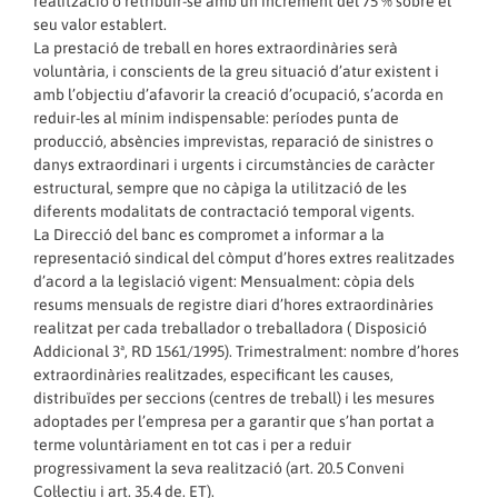
realització o retribuir-se amb un increment del 75 % sobre el
seu valor establert.
La prestació de treball en hores extraordinàries serà
voluntària, i conscients de la greu situació d’atur existent i
amb l’objectiu d’afavorir la creació d’ocupació, s’acorda en
reduir-les al mínim indispensable: períodes punta de
producció, absències imprevistas, reparació de sinistres o
danys extraordinari i urgents i circumstàncies de caràcter
estructural, sempre que no càpiga la utilització de les
diferents modalitats de contractació temporal vigents.
La Direcció del banc es compromet a informar a la
representació sindical del còmput d’hores extres realitzades
d’acord a la legislació vigent: Mensualment: còpia dels
resums mensuals de registre diari d’hores extraordinàries
realitzat per cada treballador o treballadora ( Disposició
Addicional 3ª, RD 1561/1995). Trimestralment: nombre d’hores
extraordinàries realitzades, especificant les causes,
distribuïdes per seccions (centres de treball) i les mesures
adoptades per l’empresa per a garantir que s’han portat a
terme voluntàriament en tot cas i per a reduir
progressivament la seva realització (art. 20.5 Conveni
Col·lectiu i art. 35.4 de. ET).