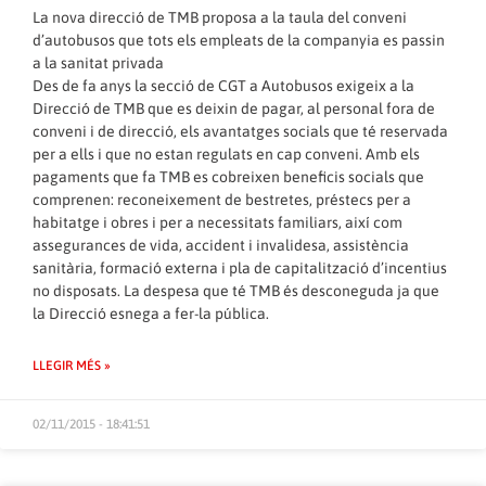
La nova direcció de TMB proposa a la taula del conveni
d’autobusos que tots els empleats de la companyia es passin
a la sanitat privada
Des de fa anys la secció de CGT a Autobusos exigeix ​​a la
Direcció de TMB que es deixin de pagar, al personal fora de
conveni i de direcció, els avantatges socials que té reservada
per a ells i que no estan regulats en cap conveni. Amb els
pagaments que fa TMB es cobreixen beneficis socials que
comprenen: reconeixement de bestretes, préstecs per a
habitatge i obres i per a necessitats familiars, així com
assegurances de vida, accident i invalidesa, assistència
sanitària, formació externa i pla de capitalització d’incentius
no disposats. La despesa que té TMB és desconeguda ja que
la Direcció esnega a fer-la pública.
LLEGIR MÉS »
02/11/2015 - 18:41:51