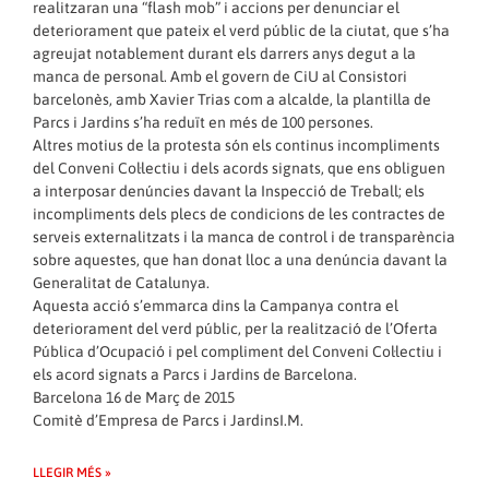
realitzaran una “flash mob” i accions per denunciar el
deteriorament que pateix el verd públic de la ciutat, que s’ha
agreujat notablement durant els darrers anys degut a la
manca de personal. Amb el govern de CiU al Consistori
barcelonès, amb Xavier Trias com a alcalde, la plantilla de
Parcs i Jardins s’ha reduït en més de 100 persones.
Altres motius de la protesta són els continus incompliments
del Conveni Col·lectiu i dels acords signats, que ens obliguen
a interposar denúncies davant la Inspecció de Treball; els
incompliments dels plecs de condicions de les contractes de
serveis externalitzats i la manca de control i de transparència
sobre aquestes, que han donat lloc a una denúncia davant la
Generalitat de Catalunya.
Aquesta acció s’emmarca dins la Campanya contra el
deteriorament del verd públic, per la realització de l’Oferta
Pública d’Ocupació i pel compliment del Conveni Col·lectiu i
els acord signats a Parcs i Jardins de Barcelona.
Barcelona 16 de Març de 2015
Comitè d’Empresa de Parcs i JardinsI.M.
LLEGIR MÉS »