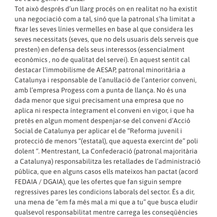
Tot això després d’un llarg procés on en realitat no ha existit
una negociació com a tal, sinó que la patronal s’ha limitat a
fixar les seves línies vermelles en base al que considera les
seves necessitats (seves, que no dels usuaris dels serveis que
presten) en defensa dels seus interessos (essencialment
econòmics , no de qualitat del servei). En aquest sentit cal
destacar l’immobilisme de AESAP, patronal minoritària a
Catalunya i responsable de l’anul·lació de l’anterior conveni,
amb l’empresa Progess com a punta de llança. No és una
dada menor que sigui precisament una empresa que no
aplica ni respecta íntegrament el conveni en vigor, i que ha
pretès en algun moment despenjar-se del conveni d’Acció
Social de Catalunya per aplicar el de “Reforma juvenil i
protecció de menors “(estatal), que aquesta exercint de” poli
dolent “. Mentrestant, La Confederació (patronal majoritària
a Catalunya) responsabilitza les retallades de l’administració
pública, que en alguns casos ells mateixos han pactat (acord
FEDAIA / DGAIA), que les ofertes que fan siguin sempre
regressives pares les condicions laborals del sector. És a dir,
una mena de “em fa més mal a mi que a tu” que busca eludir
qualsevol responsabilitat mentre carrega les conseqüències