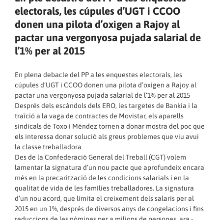
electorals, les cúpules d’UGT i CCOO
donen una pilota d’oxigen a Rajoy al
pactar una vergonyosa pujada salarial de
l’1% per al 2015
En plena debacle del PP a les enquestes electorals, les
cúpules d’UGT i CCOO donen una pilota d’oxigen a Rajoy al
pactar una vergonyosa pujada salarial de l’1% per al 2015
Després dels escàndols dels ERO, les targetes de Bankia i la
traïció a la vaga de contractes de Movistar, els aparells
sindicals de Toxo i Méndez tornen a donar mostra del poc que
els interessa donar solució als greus problemes que viu avui
la classe treballadora
Des de la Confederació General del Treball (CGT) volem
lamentar la signatura d’un nou pacte que aprofundeix encara
més en la precarització de les condicions salarials i en la
qualitat de vida de les famílies treballadores. La signatura
d’un nou acord, que limita el creixement dels salaris per al
2015 en un 1%, després de diversos anys de congelacions i fins
reduccions de les nòmines per a milions de persones, ara -