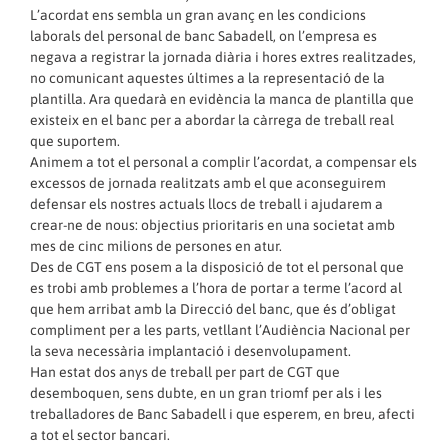
L’acordat ens sembla un gran avanç en les condicions
laborals del personal de banc Sabadell, on l’empresa es
negava a registrar la jornada diària i hores extres realitzades,
no comunicant aquestes últimes a la representació de la
plantilla. Ara quedarà en evidència la manca de plantilla que
existeix en el banc per a abordar la càrrega de treball real
que suportem.
Animem a tot el personal a complir l’acordat, a compensar els
excessos de jornada realitzats amb el que aconseguirem
defensar els nostres actuals llocs de treball i ajudarem a
crear-ne de nous: objectius prioritaris en una societat amb
mes de cinc milions de persones en atur.
Des de CGT ens posem a la disposició de tot el personal que
es trobi amb problemes a l’hora de portar a terme l’acord al
que hem arribat amb la Direcció del banc, que és d’obligat
compliment per a les parts, vetllant l’Audiència Nacional per
la seva necessària implantació i desenvolupament.
Han estat dos anys de treball per part de CGT que
desemboquen, sens dubte, en un gran triomf per als i les
treballadores de Banc Sabadell i que esperem, en breu, afecti
a tot el sector bancari.