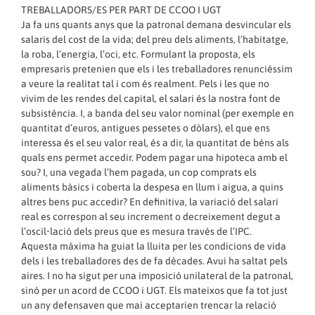
TREBALLADORS/ES PER PART DE CCOO I UGT
Ja fa uns quants anys que la patronal demana desvincular els
salaris del cost de la vida; del preu dels aliments, l’habitatge,
la roba, l’energia, l’oci, etc. Formulant la proposta, els
empresaris pretenien que els i les treballadores renunciéssim
a veure la realitat tal i com és realment. Pels i les que no
vivim de les rendes del capital, el salari és la nostra font de
subsistència. I, a banda del seu valor nominal (per exemple en
quantitat d’euros, antigues pessetes o dòlars), el que ens
interessa és el seu valor real, és a dir, la quantitat de béns als
quals ens permet accedir. Podem pagar una hipoteca amb el
sou? I, una vegada l’hem pagada, un cop comprats els
aliments bàsics i coberta la despesa en llum i aigua, a quins
altres bens puc accedir? En definitiva, la variació del salari
real es correspon al seu increment o decreixement degut a
l’oscil•lació dels preus que es mesura través de l’IPC.
Aquesta màxima ha guiat la lluita per les condicions de vida
dels i les treballadores des de fa dècades. Avui ha saltat pels
aires. I no ha sigut per una imposició unilateral de la patronal,
sinó per un acord de CCOO i UGT. Els mateixos que fa tot just
un any defensaven que mai acceptarien trencar la relació